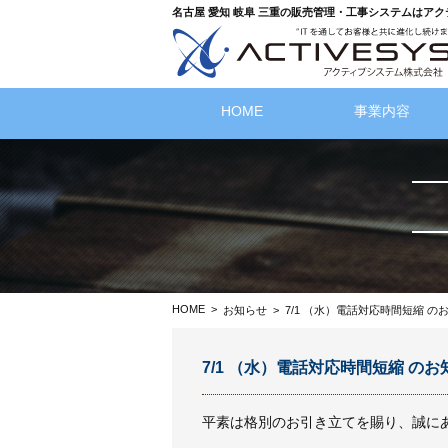
名古屋 愛知 岐阜 三重の販売管理・工事システムはア
HOME
事業内容
HOME
>
お知らせ
>
7/1 （水）電話対応時間短縮 
7/1 （水）電話対応時間短縮 のお
平素は格別のお引き立てを賜り、誠に