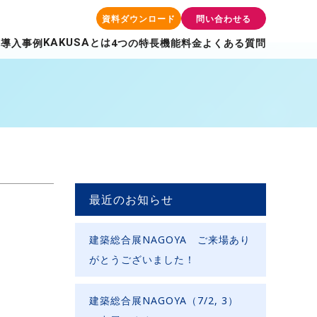
資料ダウンロード
問い合わせる
とは
導入事例
4つの特長
機能
料金
よくある質問
KAKUSA
最近のお知らせ
建築総合展NAGOYA ご来場あり
がとうございました！
建築総合展NAGOYA（7/2, 3）