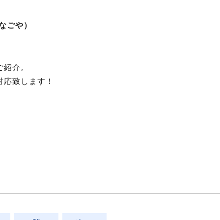
セなごや）
ご紹介。
対応致します！