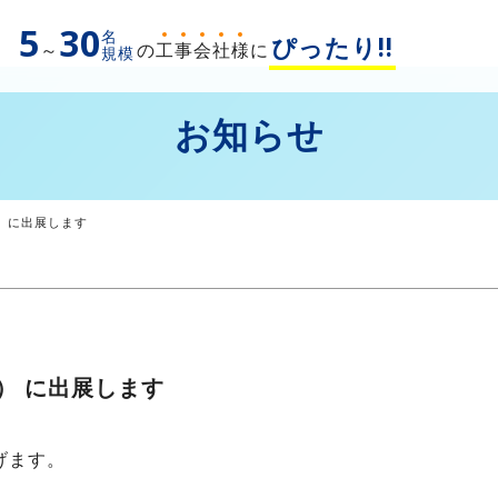
5
30
名
ぴったり!!
～
の
工
事
会
社
様
に
規模
お知らせ
 5） に出展します
 5） に出展します
げます。