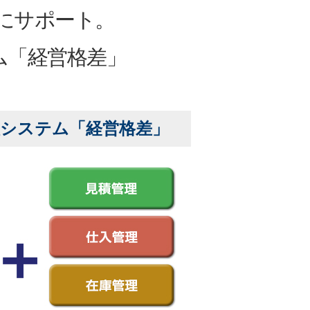
にサポート。
ム「経営格差」
理システム「経営格差」