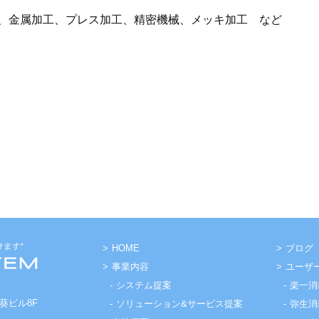
、金属加工、プレス加工、精密機械、メッキ加工 など
HOME
ブログ
事業内容
ユーザ
システム提案
楽一消
ト葵ビル8F
ソリューション&サービス提案
弥生消