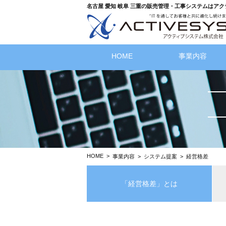
名古屋 愛知 岐阜 三重の販売管理・工事システムはア
HOME
事業内容
HOME
>
事業内容 >
システム提案
>
経営格差
「経営格差」とは